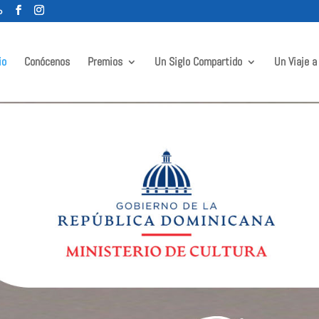
o
io
Conócenos
Premios
Un Siglo Compartido
Un Viaje a