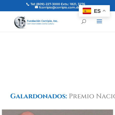
Tel: (809)-227-3000 Exts.: 1821, 3276
fcorripio@corripio.com.do
ES
Galardonados:
Premio Naci