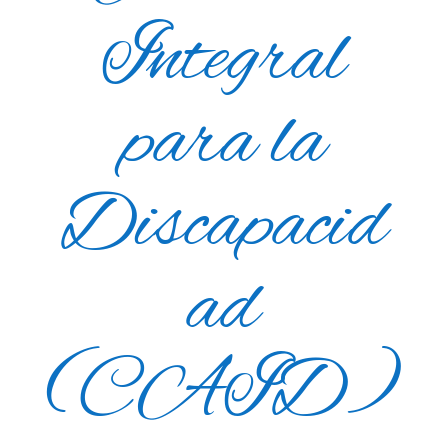
Integral
para la
Discapacid
ad
(CAID)