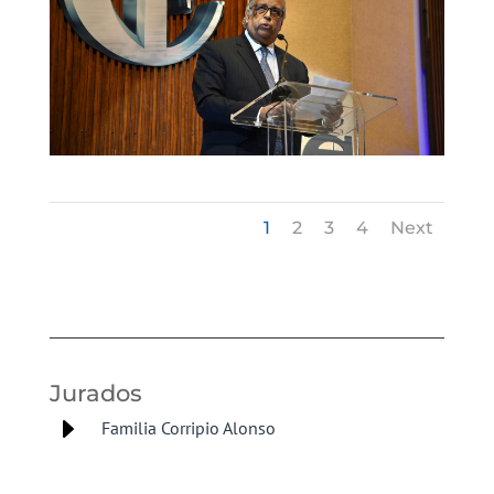
1
2
3
4
Next
Jurados
E
Familia Corripio Alonso