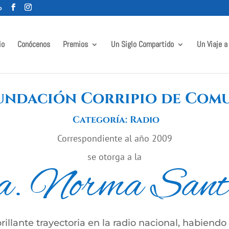
o
io
Conócenos
Premios
Un Siglo Compartido
Un Viaje a
undación Corripio de Com
Categoría:
Radio
Correspondiente al año 2009
se otorga a la
. Norma San
illante trayectoria en la radio nacional, habiendo