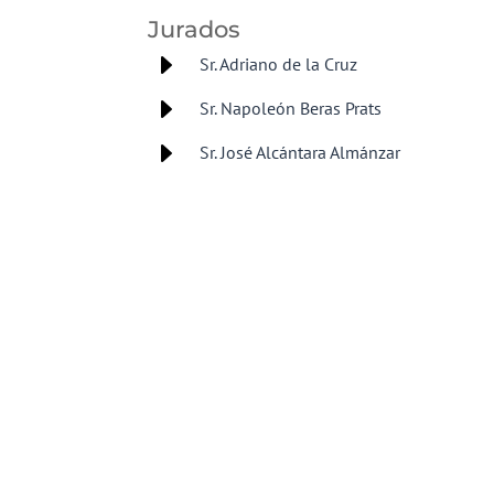
Jurados
E
Sr. Adriano de la Cruz
E
Sr. Napoleón Beras Prats
E
Sr. José Alcántara Almánzar