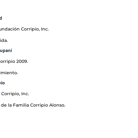
d
undación Corripio, Inc.
ida.
hupani
rripio 2009.
imiento.
pio
orripio, Inc.
e la Familia Corripio Alonso.