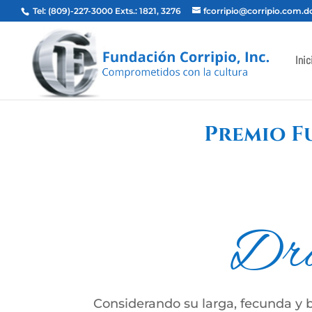
Tel: (809)-227-3000 Exts.: 1821, 3276
fcorripio@corripio.com.d
Inic
Premio F
Dra
Considerando su larga, fecunda y br