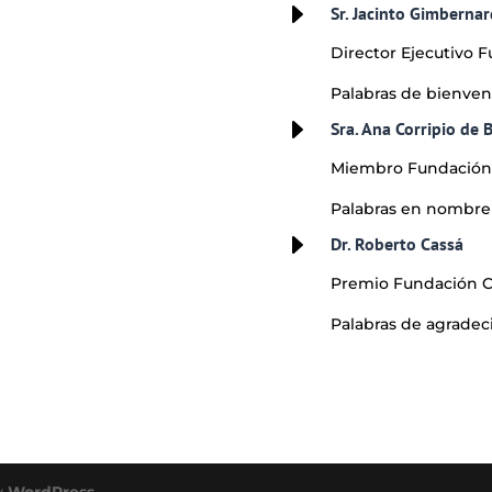
E
Sr. Jacinto Gimbernar
Director Ejecutivo F
Palabras de bienven
E
Sra. Ana Corripio de 
Miembro Fundación C
Palabras en nombre d
E
Dr. Roberto Cassá
Premio Fundación Co
Palabras de agradec
y
WordPress