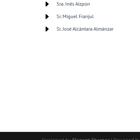
E
Sra. Inés Aizpún
E
Sr. Miguel Franjul
E
Sr. José Alcántara Almánzar
Designed by
Elegant Themes
| Powered b