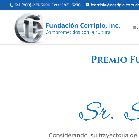
Tel: (809)-227-3000 Exts.: 1821, 3276
fcorripio@corripio.com.d
Inic
Premio F
Sr. Sa
Considerando su trayectoria de 