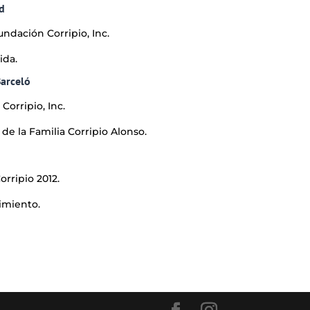
d
undación Corripio, Inc.
ida.
Barceló
orripio, Inc.
e la Familia Corripio Alonso.
rripio 2012.
imiento.