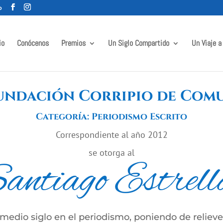
o
io
Conócenos
Premios
Un Siglo Compartido
Un Viaje a
undación Corripio de Com
Categoría: Periodismo Escrito
Correspondiente al año 2012
se otorga al
ntiago Estrell
medio siglo en el periodismo, poniendo de relieve